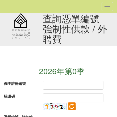
Toggl
navig
查詢憑單編號
強制性供款 / 外
聘費
2026年第0季
僱主註冊編號
驗證碼
憑單編號 - 強制性